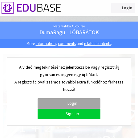
Login
Matematika A1 course
DumaRagu - LÓBARÁTOK
More
information
,
comments
and
related contents
.
A videó megtekintéséhez jelentkezz be vagy regisztrálj
gyorsan és ingyen egy új fiókot.
A regisztrációval számos további extra funkcióhoz férhetsz
hozzá!
Login
Sign up