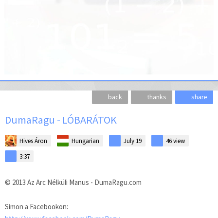
back
thanks
share
DumaRagu - LÓBARÁTOK
Hives Áron
Hungarian
July 19
46
view
3:37
© 2013 Az Arc Nélküli Manus - DumaRagu.com
Simon a Facebookon: