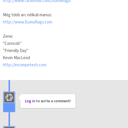
http://www.facebook.com/DumaRagu
Még több arc nélküli manus:
http://www.DumaRagu.com
Zene:
"Corncob"
"Friendly Day"
Kevin MacLeod
http://incompetech.com
Log in
to write a comment!