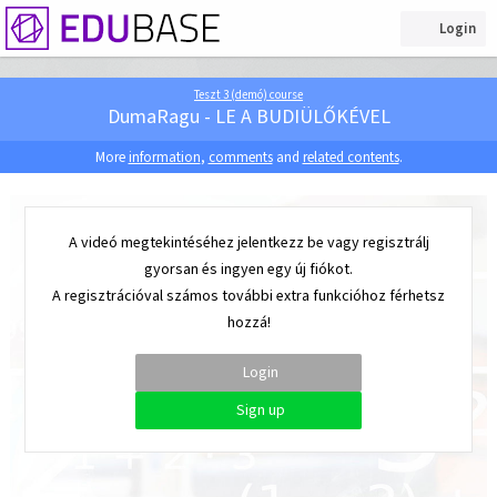
Login
Teszt 3 (demó) course
DumaRagu - LE A BUDIÜLŐKÉVEL
More
information
,
comments
and
related contents
.
A videó megtekintéséhez jelentkezz be vagy regisztrálj
gyorsan és ingyen egy új fiókot.
A regisztrációval számos további extra funkcióhoz férhetsz
hozzá!
Login
Sign up