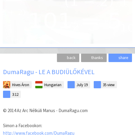
back
thanks
share
DumaRagu - LE A BUDIÜLŐKÉVEL
Hives Áron
Hungarian
July 19
35
view
3:12
© 2014 Az Arc Nélküli Manus - DumaRagu.com
Simon a Facebookon:
http://www.facebook.com/DumaRagu