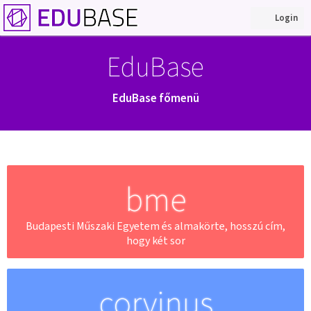
Login
EduBase
EduBase főmenü
bme
Budapesti Műszaki Egyetem és almakörte, hosszú cím,
hogy két sor
corvinus