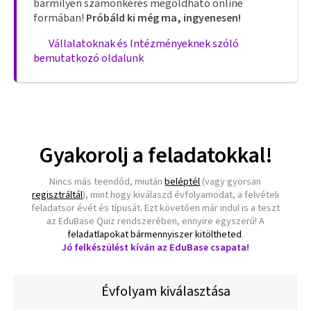
bármilyen számonkérés megoldható online
formában!
Próbáld ki még ma, ingyenesen!
Vállalatoknak és Intézményeknek szóló
bemutatkozó oldalunk
Gyakorolj a feladatokkal!
Nincs más teendőd, miután
beléptél
(vagy gyorsan
regisztráltál
), mint hogy kiválaszd évfolyamodat, a felvételi
feladatsor évét és típusát. Ezt követően már indul is a teszt
az EduBase Quiz rendszerében, ennyire egyszerű! A
feladatlapokat bármennyiszer kitöltheted
.
Jó felkészülést kíván az EduBase csapata!
Évfolyam kiválasztása