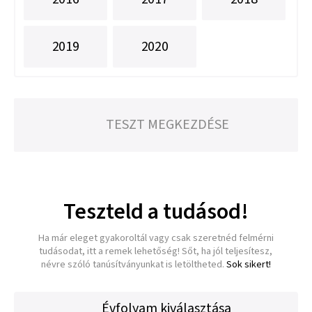
2019
2020
TESZT MEGKEZDÉSE
Teszteld a tudásod!
Ha már eleget gyakoroltál vagy csak szeretnéd felmérni
tudásodat, itt a remek lehetőség! Sőt, ha jól teljesítesz,
névre szóló tanúsítványunkat is letöltheted.
Sok sikert!
Évfolyam kiválasztása