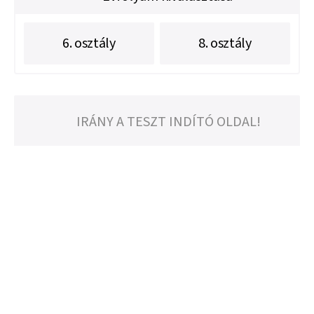
6. osztály
8. osztály
IRÁNY A TESZT INDÍTÓ OLDAL!
Ez az
EduBase Matematika Felvételi Gyakorló Portál
a
Nemzeti Kutatási, Fejlesztési és Innovációs Hivatal (NKFI)
COVIDEA ötlet- és startup verseny
ények támogatásával